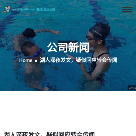
公司新闻
Home
湖人深夜发文，疑似回应转会传闻
湖人深夜发文，疑似回应转会传闻