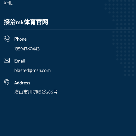
XML
接洽mk体育官网
Phone
13594780443
Email
blasted@msn.com
Address
潜山市川叨峡谷286号