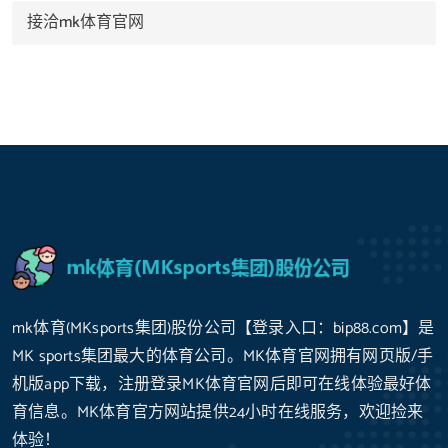
接洽mk体育官网
mk体育(MKsports集团)股份公司【登录入口：bip88.com】是
MK sports集团最大的体育公司。MK体育官网拥有网页版/手
机版app下载，注册登录MK体育官网后即可在线体验最好体
育信息。MK体育官方网站提供24小时在线服务，欢迎捡来
体验！