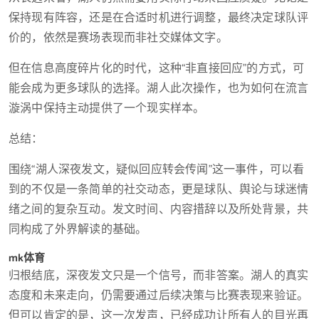
保持现有阵容，还是在合适时机进行调整，最终决定球队评
价的，依然是赛场表现而非社交媒体文字。
但在信息高度碎片化的时代，这种“非直接回应”的方式，可
能会成为更多球队的选择。湖人此次操作，也为如何在流言
漩涡中保持主动提供了一个现实样本。
总结：
围绕“湖人深夜发文，疑似回应转会传闻”这一事件，可以看
到的不仅是一条简单的社交动态，更是球队、舆论与球迷情
绪之间的复杂互动。发文时间、内容措辞以及所处背景，共
同构成了外界解读的基础。
mk体育
归根结底，深夜发文只是一个信号，而非答案。湖人的真实
态度和未来走向，仍需要通过后续决策与比赛表现来验证。
但可以肯定的是，这一次发声，已经成功让所有人的目光再