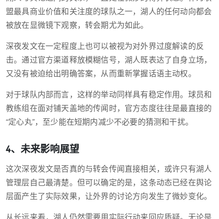
盟最具商业价值和关注度的球队之一，湖人的任何动向都会
被放在显微镜下观察，转会期尤为如此。
深夜发文在一定程度上也可以被视为对外界过度解读的反
击。通过官方渠道释放模糊信号，湖人既表达了自身立场，
又没有被迫给出明确答案，从而重新掌握话语主动权。
对于球队内部而言，这样的举动同样具有稳定作用。球员和
教练组在面对铺天盖地的传闻时，官方态度往往是最直接的
“定心丸”，至少能在短期内减少不必要的猜测和干扰。
4、未来影响展望
这次深夜发文是否真的与转会传闻直接相关，或许只有湖人
管理层自己最清楚。但可以确定的是，这条动态已经在舆论
层面产生了实际效果，让外界的讨论方向发生了微妙变化。
从长远来看，湖人仍然需要用实际行动来回应质疑。无论是