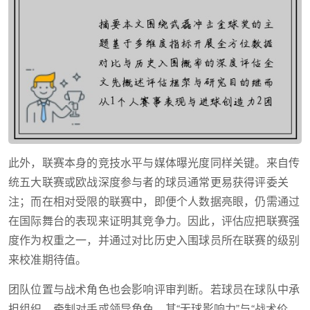
此外，联赛本身的竞技水平与媒体曝光度同样关键。来自传
统五大联赛或欧战深度参与者的球员通常更易获得评委关
注；而在相对受限的联赛中，即便个人数据亮眼，仍需通过
在国际舞台的表现来证明其竞争力。因此，评估应把联赛强
度作为权重之一，并通过对比历史入围球员所在联赛的级别
来校准期待值。
团队位置与战术角色也会影响评审判断。若球员在球队中承
担组织、牵制对手或领导角色，其“无球影响力”与“战术价