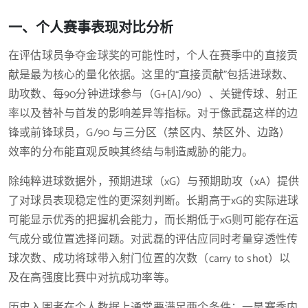
一、个人赛事表现对比分析
在评估球员争夺金球奖的可能性时，个人在赛季中的直接贡
献是最为核心的量化依据。这里的“直接贡献”包括进球数、
助攻数、每90分钟进球参与（G+[A]/90）、关键传球、射正
率以及替补与首发的影响差异等指标。对于像武磊这样的边
锋或前锋球员，G/90 与三分区（禁区内、禁区外、边路）
效率的分布能直观反映其终结与制造威胁的能力。
除纯粹进球数据外，预期进球（xG）与预期助攻（xA）提供
了对球员表现稳定性的更深刻判断。长期高于xG的实际进球
可能显示优秀的把握机会能力，而长期低于xG则可能存在运
气成分或位置选择问题。对武磊的评估应同时考量穿透性传
球次数、成功将球带入射门位置的次数（carry to shot）以
及在高强度比赛中对抗成功率等。
历史入围者在个人数据上通常要满足两个条件：一是赛季内