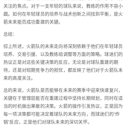
关注的焦点。对于一支年轻的球队来说，教练的作用不容小
觑。如何在年轻球员的培养与战术创新之间找到平衡，是火
箭未来能否成功重建的关键。
总结：
综上所述，火箭队的未来走向将深刻依赖于他们在年轻球员
培养、交易引援、以及教练组调整等方面的策略。球迷们的
热议正是对这些关键决策的反应，无论是对球队重建的期
待，还是对短期竞争力的担忧，都反映了他们对于火箭队未
来的高度关注。
总的来说，火箭队是否能够在未来的赛季中迎来快速复兴，
关键在于管理层能否在重建过程中坚持长期规划，同时在适
当的时机做出果敢的决策。火箭的操作引发热议，正是因为
每一项决策都可能决定着球队的未来方向，而球迷们的“炸
锅”反应，正是他们对球队未来的深切关怀。