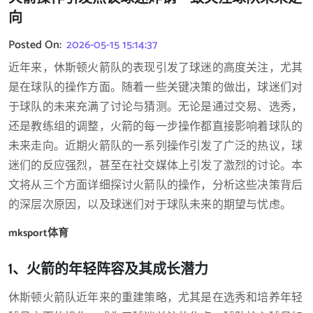
向
Posted On:
2026-05-15 15:14:37
近年来，休斯顿火箭队的表现引发了球迷的高度关注，尤其
是在球队的操作方面。随着一些关键决策的做出，球迷们对
于球队的未来充满了讨论与猜测。无论是通过交易、选秀，
还是教练组的调整，火箭的每一步操作都直接影响着球队的
未来走向。近期火箭队的一系列操作引发了广泛的热议，球
迷们的反应强烈，甚至在社交媒体上引发了激烈的讨论。本
文将从三个方面详细探讨火箭队的操作，分析这些决策背后
的深层次原因，以及球迷们对于球队未来的期望与忧虑。
mksport体育
1、火箭的年轻阵容及其成长潜力
休斯顿火箭队近年来的重建策略，尤其是在选秀和培养年轻