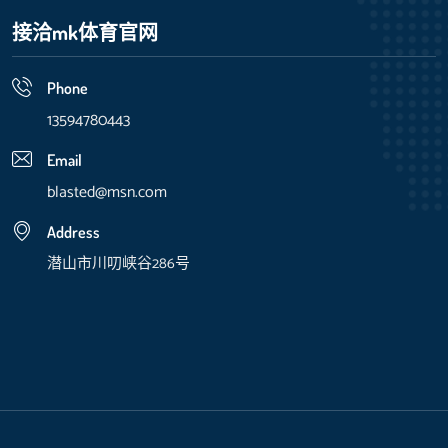
接洽mk体育官网
Phone
13594780443
Email
blasted@msn.com
Address
潜山市川叨峡谷286号