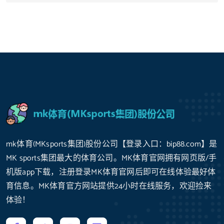
mk体育(MKsports集团)股份公司【登录入口：bip88.com】是
MK sports集团最大的体育公司。MK体育官网拥有网页版/手
机版app下载，注册登录MK体育官网后即可在线体验最好体
育信息。MK体育官方网站提供24小时在线服务，欢迎捡来
体验！