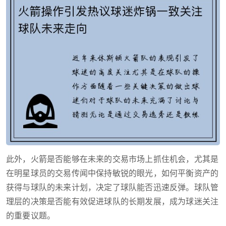
此外，火箭是否能够在未来的交易市场上抓住机会，尤其是
在明星球员的交易传闻中保持敏锐的眼光，如何平衡资产的
获得与球队的未来计划，决定了球队能否迅速反弹。球队管
理层的决策是否能有效促进球队的长期发展，成为球迷关注
的重要议题。